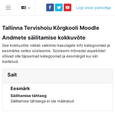
Jäta vahele peasisuni
Logi sisse parooliga
Küljepaneel
Tallinna Tervishoiu Kõrgkooli Moodle
Andmete säilitamise kokkuvõte
See kokkuvõte näitab vaikimisi kasutajate info kategooriaid ja
eesmärke selles süsteemis. Süsteemi mõnedel aspektidel
võivad olla täpsemad kategooriad ja eesmärgid kui siin
loetletud.
Sait
Eesmärk
Säilitamise tähtaeg
Säilitamise tähtaega ei ole määratud