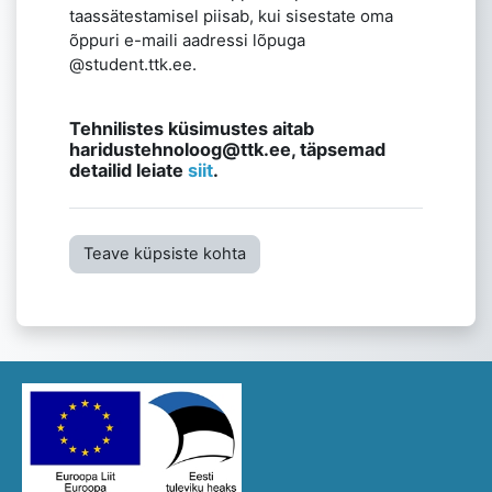
taassätestamisel piisab, kui sisestate oma
õppuri e-maili aadressi lõpuga
@student.ttk.ee
.
Tehnilistes küsimustes aitab
haridustehnoloog@ttk.ee, täpsemad
detailid leiate
siit
.
Teave küpsiste kohta