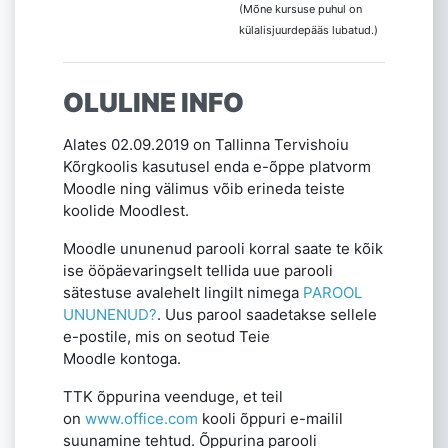
(Mõne kursuse puhul on
külalisjuurdepääs lubatud.)
OLULINE INFO
Alates 02.09.2019 on Tallinna Tervishoiu
Kõrgkoolis kasutusel enda e-õppe platvorm
Moodle ning välimus võib erineda teiste
koolide Moodlest.
Moodle ununenud parooli korral saate te kõik
ise ööpäevaringselt tellida uue parooli
sätestuse avalehelt lingilt nimega
PAROOL
UNUNENUD?
. Uus parool saadetakse sellele
e-postile, mis on seotud Teie
Moodle
kontoga.
TTK õppurina veenduge, et teil
on
www.office.com
kooli õppuri e-mailil
suunamine
tehtud.
Õppurina parooli